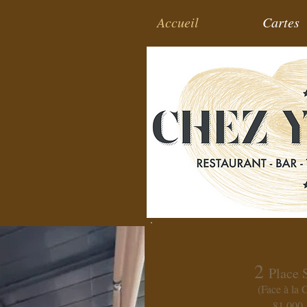
Accueil
Cartes
2
Place S
(Face à la
81 00