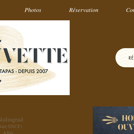
Photos
Réservation
Co
R
talingrad
 Gare SNCF)
Albi
0